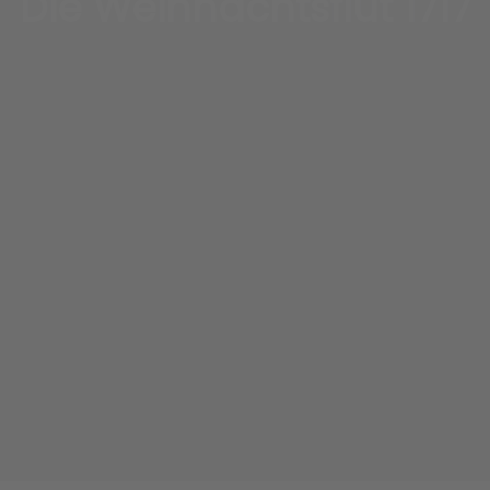
Die Weihnachtsflut 1717
Lesen auf Freilenzen Dornum