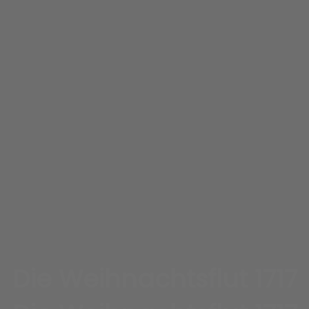
Lesen auf Freilenzen Dornum
Die Weihnachtsflut 1717